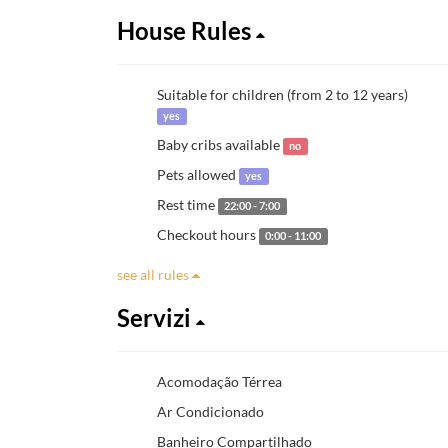
House Rules
Suitable for children (from 2 to 12 years)
yes
Baby cribs available
no
Pets allowed
yes
Rest time
22:00 - 7:00
Checkout hours
0:00 - 11:00
see all rules
Servizi
Acomodação Térrea
Ar Condicionado
Banheiro Compartilhado