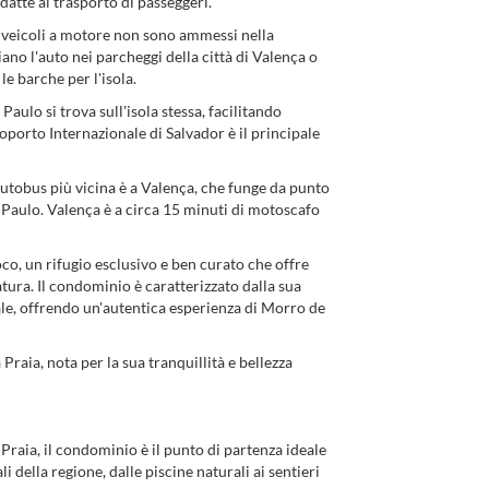
atte al trasporto di passeggeri.
 veicoli a motore non sono ammessi nella
iano l'auto nei parcheggi della città di Valença o
e barche per l'isola.
ulo si trova sull'isola stessa, facilitando
roporto Internazionale di Salvador è il principale
 autobus più vicina è a Valença, che funge da punto
 Paulo. Valença è a circa 15 minuti di motoscafo
co, un rifugio esclusivo e ben curato che offre
tura. Il condominio è caratterizzato dalla sua
ale, offrendo un'autentica esperienza di Morro de
Praia, nota per la sua tranquillità e bellezza
Praia, il condominio è il punto di partenza ideale
 della regione, dalle piscine naturali ai sentieri