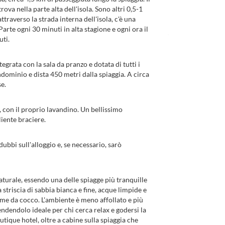
trova nella parte alta dell'isola. Sono altri 0,5-1
traverso la strada interna dell'isola, c'è una
arte ogni 30 minuti in alta stagione e ogni ora il
uti.
egrata con la sala da pranzo e dotata di tutti i
ondominio e dista 450 metri dalla spiaggia. A circa
e.
 con il proprio lavandino. Un bellissimo
liente braciere.
ubbi sull'alloggio e, se necessario, sarò
naturale, essendo una delle spiagge più tranquille
 striscia di sabbia bianca e fine, acque limpide e
lme da cocco. L'ambiente è meno affollato e più
rendendolo ideale per chi cerca relax e godersi la
tique hotel, oltre a cabine sulla spiaggia che