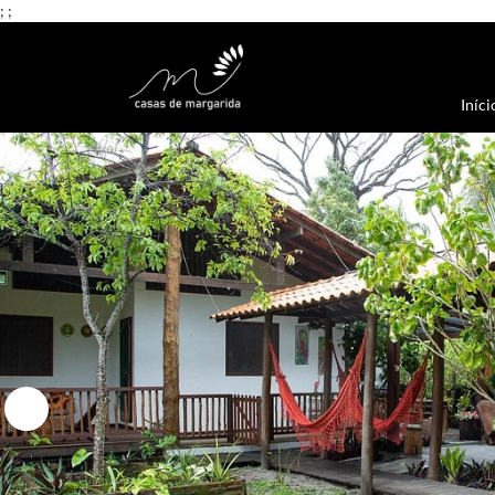
;
;
Iníci