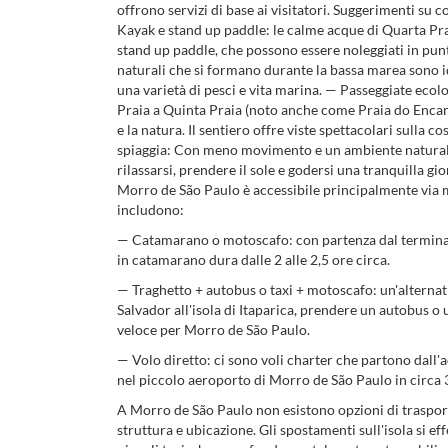
offrono servizi di base ai visitatori. Suggerimenti su c
Kayak e stand up paddle: le calme acque di Quarta Pra
stand up paddle, che possono essere noleggiati in punt
naturali che si formano durante la bassa marea sono id
una varietà di pesci e vita marina. — Passeggiate ecol
Praia a Quinta Praia (noto anche come Praia do Encant
e la natura. Il sentiero offre viste spettacolari sulla c
spiaggia: Con meno movimento e un ambiente naturale 
rilassarsi, prendere il sole e godersi una tranquilla gi
Morro de São Paulo è accessibile principalmente via m
includono:
— Catamarano o motoscafo: con partenza dal terminal 
in catamarano dura dalle 2 alle 2,5 ore circa.
— Traghetto + autobus o taxi + motoscafo: un'alternat
Salvador all'isola di Itaparica, prendere un autobus o 
veloce per Morro de São Paulo.
— Volo diretto: ci sono voli charter che partono dall'
nel piccolo aeroporto di Morro de São Paulo in circa 
A Morro de São Paulo non esistono opzioni di traspor
struttura e ubicazione. Gli spostamenti sull'isola si ef