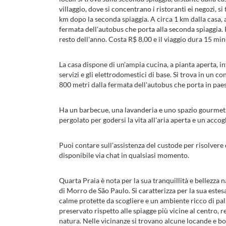
villaggio, dove si concentrano i ristoranti ei negozi, si 
km dopo la seconda spiaggia. A circa 1 km dalla casa, at
fermata dell'autobus che porta alla seconda spiaggia. P
resto dell'anno. Costa R$ 8,00 e il viaggio dura 15 min
La casa dispone di un'ampia cucina, a pianta aperta, int
servizi e gli elettrodomestici di base. Si trova in un c
800 metri dalla fermata dell'autobus che porta in paes
Ha un barbecue, una lavanderia e uno spazio gourmet,
pergolato per godersi la vita all'aria aperta e un accog
Puoi contare sull'assistenza del custode per risolvere d
disponibile via chat in qualsiasi momento.
Quarta Praia è nota per la sua tranquillità e bellezza 
di Morro de São Paulo. Si caratterizza per la sua estesa
calme protette da scogliere e un ambiente ricco di pa
preservato rispetto alle spiagge più vicine al centro, 
natura. Nelle vicinanze si trovano alcune locande e bou