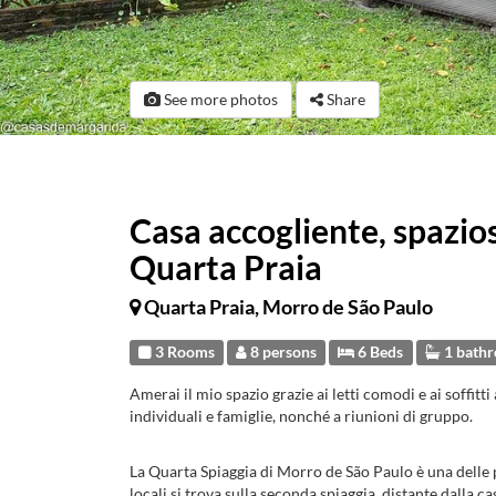
See more photos
Share
Casa accogliente, spazios
Quarta Praia
Quarta Praia, Morro de São Paulo
3 Rooms
8 persons
6 Beds
1 bath
Amerai il mio spazio grazie ai letti comodi e ai soffitti
individuali e famiglie, nonché a riunioni di gruppo.
La Quarta Spiaggia di Morro de São Paulo è una delle p
locali si trova sulla seconda spiaggia, distante dalla ca