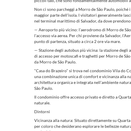
piccoli taxi, che sono fondamentalmente automobili ad
Non ci sono parcheggi a Morro de São Paulo, poiché i
maggior parte dell'isola. I visitatori generalmente lasc
nel terminal marittimo di Salvador, da dove prendono l
— Aeroporto più vicino: l'aerodromo di Morro de São Pa
l'accesso via aerea. Per chi proviene da Salvador, l'Ae
punto di partenza, situato a circa 2 ore via mare.
— Stazione degli autobus più vicina: la stazione degli
di accesso per motoscafi e traghetti per Morro de São
da Morro de São Paulo.
"Casa do Brazeiro" si trova nel condominio Vila do Co
una combinazione unica di comfort e vicinanza alla na
architettura organica e integrata nell'ambiente natur
São Paulo.
Il condominio offre accesso privato e diretto a Quarta 
naturale.
Dintorni
Vicinanza alla natura: Situato direttamente su Quarta 
per coloro che desiderano esplorare le bellezze naturali