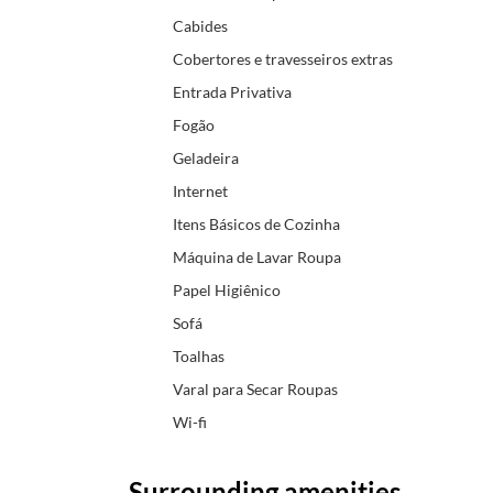
Cabides
Cobertores e travesseiros extras
Entrada Privativa
Fogão
Geladeira
Internet
Itens Básicos de Cozinha
Máquina de Lavar Roupa
Papel Higiênico
Sofá
Toalhas
Varal para Secar Roupas
Wi-fi
Surrounding amenities