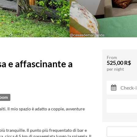
From
a e affascinante a
525,00 R$
per night
room
 alti. Il mio spazio è adatto a coppie, avventure
iù tranquille. Il punto più frequentato di bar e
sa, circa 4,5 km di passeggiata lungo la spiaggia. Il