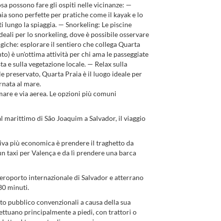
osa possono fare gli ospiti nelle vicinanze: —
ia sono perfette per pratiche come il kayak e lo
i lungo la spiaggia. — Snorkeling: Le piscine
eali per lo snorkeling, dove è possibile osservare
ogiche: esplorare il sentiero che collega Quarta
o) è un'ottima attività per chi ama le passeggiate
osta e sulla vegetazione locale. — Relax sulla
preservato, Quarta Praia è il luogo ideale per
ornata al mare.
are e via aerea. Le opzioni più comuni
marittimo di São Joaquim a Salvador, il viaggio
iva più economica è prendere il traghetto da
un taxi per Valença e da lì prendere una barca
aeroporto internazionale di Salvador e atterrano
30 minuti.
to pubblico convenzionali a causa della sua
fettuano principalmente a piedi, con trattori o