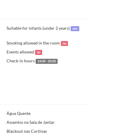
Suitable for infants (under 2 years)
yes
Smoking allowed in the room
no
Events allowed
no
Check-in hours
14:00 - 20:00
Água Quente
Assentos na Sala de Jantar
Blackout nas Cortinas