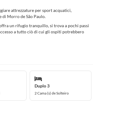
eggiare attrezzature per sport acquatici,
ge di Morro de São Paulo.
fra un rifugio tranquillo, si trova a pochi passi
accesso a tutto ciò di cui gli ospiti potrebbero
Duplo 3
l
2 Cama (s) de Solteiro