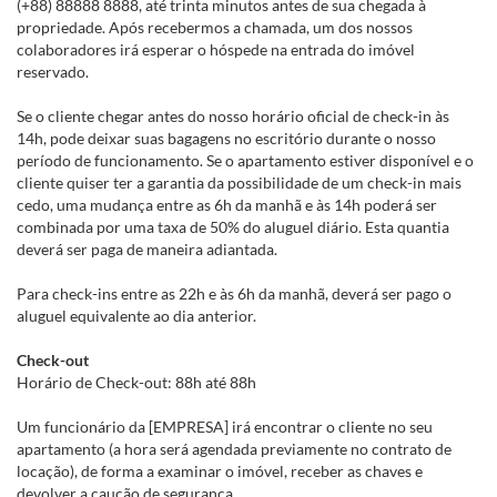
(+88) 88888 8888, até trinta minutos antes de sua chegada à
propriedade. Após recebermos a chamada, um dos nossos
colaboradores irá esperar o hóspede na entrada do imóvel
reservado.
Se o cliente chegar antes do nosso horário oficial de check-in às
14h, pode deixar suas bagagens no escritório durante o nosso
período de funcionamento. Se o apartamento estiver disponível e o
cliente quiser ter a garantia da possibilidade de um check-in mais
cedo, uma mudança entre as 6h da manhã e às 14h poderá ser
combinada por uma taxa de 50% do aluguel diário. Esta quantia
deverá ser paga de maneira adiantada.
Para check-ins entre as 22h e às 6h da manhã, deverá ser pago o
aluguel equivalente ao dia anterior.
Check-out
Horário de Check-out: 88h até 88h
Um funcionário da [EMPRESA] irá encontrar o cliente no seu
apartamento (a hora será agendada previamente no contrato de
locação), de forma a examinar o imóvel, receber as chaves e
devolver a caução de segurança.